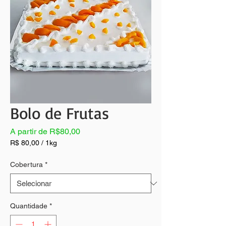
Bolo de Frutas
Preço
A partir de
R$80,00
promocional
R$ 80,00
/
1kg
R$ 80,00
por
Cobertura
*
1
quilograma
Quantidade
*