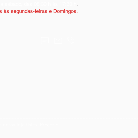
 a sábado, das 08:30 h às 17:30 h
.
 às segundas-feiras e Domingos.
nossa loja física. Preços e