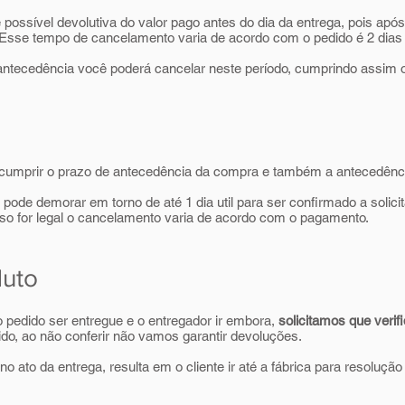
ossível devolutiva do valor pago antes do dia da entrega, pois após
sse tempo de cancelamento varia de acordo com o pedido é 2 dias 
antecedência você poderá cancelar neste período, cumprindo assim 
 cumprir o prazo de antecedência da compra e também a antecedênci
 pode demorar em torno de até 1 dia util para ser confirmado a solic
so for legal o cancelamento varia de acordo com o pagamento.
duto
pedido ser entregue e o entregador ir embora,
solicitamos que veri
ido, ao não conferir não vamos garantir devoluções.
o ato da entrega, resulta em o cliente ir até a fábrica para resoluçã