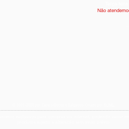
Terça-feira
Não atendemos
© 2021-2025 por Zaze's Doces e Salgados. Criado por
RUNE
.
mento exclusivos para compras via internet, podendo variar em 
produtos sujeito a alteração sem aviso prévio.