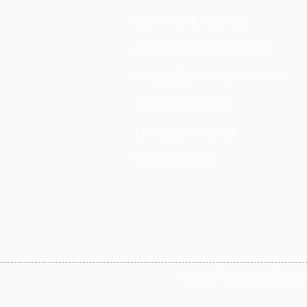
TERMOS DE COMPRA
CONDIÇÕES DE ENTREGA
CONDIÇÕES DE PAGAMENTO
CANCELAMENTOS
LOCAL DA FÁBRICA
SOBRE FRETES
Preços e condições de paga