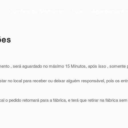
s
Combos do Momento
Loja
Agendamento
ões
mento , será aguardado no máximo 15 Minutos, após isso , somente po
star no local para receber ou deixar alguém responsável, pois os en
l o pedido retornará para a fábrica, e terá que retirar na fábrica se