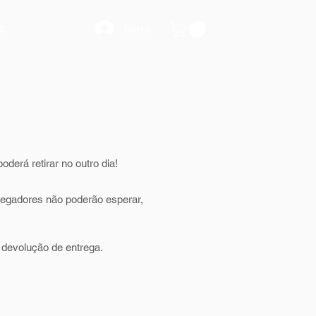
Entrar
s
derá retirar no outro dia!
tregadores não poderão esperar,
m devolução de entrega.