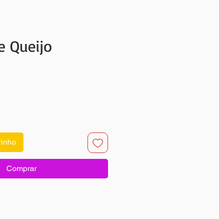
e Queijo
rinho
Comprar